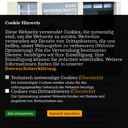
Cookie Hinweis
Diese Webseite verwendet Cookies, die notwendig
sind, um die Webseite zu nutzen. Weiterhin
verwenden wir Dienste von Drittanbietern, die uns
helfen, unser Webangebot zu verbessern (Website-
Optmierung). Für die Verwendung bestimmter
Dienste, benötigen wir Ihre Einwilligung. Ihre
Einwilligung können Sie jederzeit widerrufen. Weitere
Informationen finden Sie in unserer
Datenschutzerklärung
.
Technisch notwendige Cookies (
Übersicht
)
Die notwendigen Cookies werden allein für den
v.l. Thomas Staudt MdL, Rita Platte - Ortsbürgermeisterin
ordnungsgemäßen Gebrauch der Webseite benötigt.
von Grieben
Cookies von Drittanbietern (
Übersicht
)
Zur Optimierung unserer Webseite binden wir Dienste und
Angebote von Drittanbietern ein.
Seit 1991 engagiert sich Rita Platte in der Kommunalpolitik,
Alle akzeptieren
Auswahl speichern
zunächst als Bürgermeisterin der Gemeinde Grieben und
seit der Gebietsreform 2010 als Ortsbürgermeisterin. In