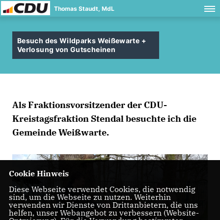
Thomas Staudt, MdL
Besuch des Wildparks Weißewarte +
Verlosung von Gutscheinen
Als Fraktionsvorsitzender der CDU-
Kreistagsfraktion Stendal besuchte ich die
Gemeinde Weißwarte.
Cookie Hinweis
Diese Webseite verwendet Cookies, die notwendig
sind, um die Webseite zu nutzen. Weiterhin
verwenden wir Dienste von Drittanbietern, die uns
helfen, unser Webangebot zu verbessern (Website-