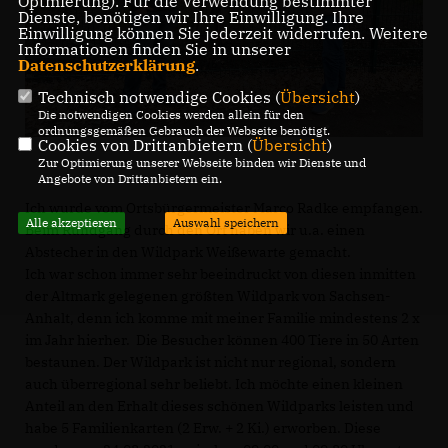
Optmierung). Für die Verwendung bestimmter
Dienste, benötigen wir Ihre Einwilligung. Ihre
Einwilligung können Sie jederzeit widerrufen. Weitere
Informationen finden Sie in unserer
Datenschutzerklärung
.
Technisch notwendige Cookies (
Übersicht
)
Die notwendigen Cookies werden allein für den
ordnungsgemäßen Gebrauch der Webseite benötigt.
Cookies von Drittanbietern (
Übersicht
)
Zur Optimierung unserer Webseite binden wir Dienste und
Angebote von Drittanbietern ein.
Ich wurde vom Ortsbürgermeister Marco Radke empfangen.
Alle akzeptieren
Auswahl speichern
Beim Rundgang durch den Ort haben wir u.a. einen
Abstecher in den Wildpark Weißewarte gemacht.
Ich war schon immer sehr beeindruckt von diesen inmitten
der Altmark gelegenen größten Wildpark von Sachsen-
Anhalt, denn ich komme mit meiner Familie mindestens 2 x
im Jahr hierher. Die Besucher können 400 Tiere in 50 Arten
bestaunen. Der Wildpark ist nicht nur regional, sondern
auch überregional sehr beliebt. Ich möchte einen kleinen
Anteil an den Erhalt dieses schönen Wildparks leisten und
habe 5 Familienkarten (2 Erw. + 2 Ki.) erworben. Diese