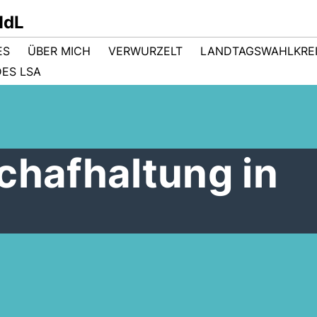
MdL
ES
ÜBER MICH
VERWURZELT
LANDTAGSWAHLKRE
ES LSA
chafhaltung in