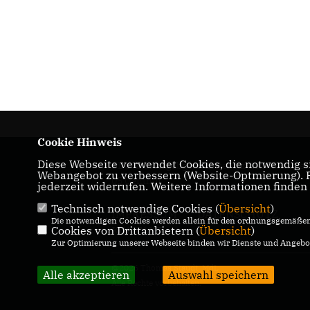
Cookie Hinweis
Diese Webseite verwendet Cookies, die notwendig si
CDU-Landtagabgeordneter für den Wahlkrei
Webangebot zu verbessern (Website-Optmierung). Fü
05 Genthin
jederzeit widerrufen. Weitere Informationen finden
Technisch notwendige Cookies (
Übersicht
)
IMPRESSUM
DATENSCHUTZ
Die notwendigen Cookies werden allein für den ordnungsgemäßen 
Cookies von Drittanbietern (
KONTAKT
Übersicht
)
Zur Optimierung unserer Webseite binden wir Dienste und Angebot
@2026 Thomas Staudt, MdL
Alle akzeptieren
Auswahl speichern
Alle Rechte vorbehalten.