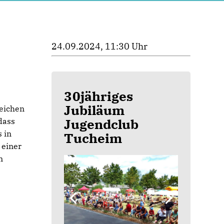
24.09.2024, 11:30 Uhr
30jähriges
Jubiläum
eichen
Jugendclub
dass
 in
Tucheim
 einer
n