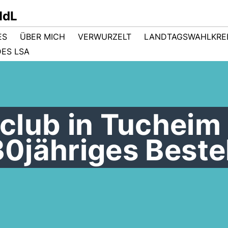
MdL
ES
ÜBER MICH
VERWURZELT
LANDTAGSWAHLKRE
ES LSA
club in Tucheim
 30jähriges Best