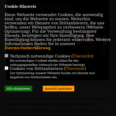
Cookie Hinweis
Diese Webseite verwendet Cookies, die notwendig
sind, um die Webseite zu nutzen. Weiterhin
verwenden wir Dienste von Drittanbietern, die uns
helfen, unser Webangebot zu verbessern (Website-
Optmierung). Für die Verwendung bestimmter
Dienste, benötigen wir Ihre Einwilligung. Ihre
Einwilligung können Sie jederzeit widerrufen. Weitere
Informationen finden Sie in unserer
Datenschutzerklärung
.
Technisch notwendige Cookies (
Übersicht
)
Die notwendigen Cookies werden allein für den
ordnungsgemäßen Gebrauch der Webseite benötigt.
Cookies von Drittanbietern (
Übersicht
)
Zur Optimierung unserer Webseite binden wir Dienste und
Angebote von Drittanbietern ein.
Alle akzeptieren
Auswahl speichern
Das Attentat in Mannheim ist ein erschütterndes Ereignis,
das zutiefst verurteilt werden muss. Eine solche Tat
offenbart eine Einstellung, die jeglicher Menschlichkeit
entbehrt und eine Gefahr für die Gesellschaft darstellt.