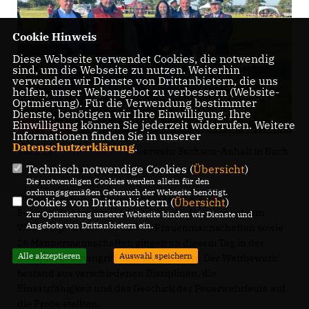
Cookie Hinweis
Diese Webseite verwendet Cookies, die notwendig
sind, um die Webseite zu nutzen. Weiterhin
verwenden wir Dienste von Drittanbietern, die uns
helfen, unser Webangebot zu verbessern (Website-
Optmierung). Für die Verwendung bestimmter
Dienste, benötigen wir Ihre Einwilligung. Ihre
Einwilligung können Sie jederzeit widerrufen. Weitere
Informationen finden Sie in unserer
Datenschutzerklärung
.
Beim Landesausscheid Feuerwehr Sachsen-Anhalt in Buch
Technisch notwendige Cookies (
Übersicht
)
Die notwendigen Cookies werden allein für den
ordnungsgemäßen Gebrauch der Webseite benötigt.
Dieses Ereignis zog ein Großaufgebot an
Cookies von Drittanbietern (
Übersicht
)
Feuerwehrmännern und -frauen an, die sich in einem
Zur Optimierung unserer Webseite binden wir Dienste und
Angebote von Drittanbietern ein.
Wettkampf messen wollten. 6 Frauenmannschaften sowie
26 Männermannschaften gingen an diesem Tag in der
Alle akzeptieren
Auswahl speichern
Disziplin Löschangriff nass an den Start. Der Wettbewerb
bestand aus verschiedenen Disziplinen, die
Einsatzfähigkeit und das Geschick der Feuerwehrleute auf
die Probe stellten.