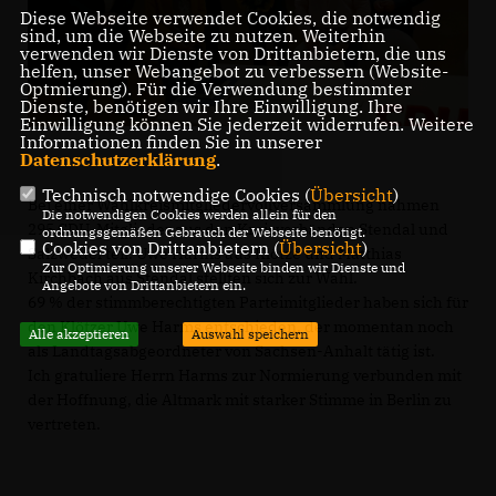
Diese Webseite verwendet Cookies, die notwendig
sind, um die Webseite zu nutzen. Weiterhin
verwenden wir Dienste von Drittanbietern, die uns
helfen, unser Webangebot zu verbessern (Website-
Optmierung). Für die Verwendung bestimmter
Dienste, benötigen wir Ihre Einwilligung. Ihre
Einwilligung können Sie jederzeit widerrufen. Weitere
Informationen finden Sie in unserer
Datenschutzerklärung
.
Technisch notwendige Cookies (
Übersicht
)
Bei einer Wahlkreismitgliedervollversammlung nahmen
Die notwendigen Cookies werden allein für den
295 CDU-Mitglieder aus den Kreisverbänden Stendal und
ordnungsgemäßen Gebrauch der Webseite benötigt.
Cookies von Drittanbietern (
Übersicht
)
Salzwedel teil. Uwe Harms aus Klötze und Matthias
Zur Optimierung unserer Webseite binden wir Dienste und
Kirchbach aus Stendal stellten sich zur Wahl.
Angebote von Drittanbietern ein.
69 % der stimmberechtigten Parteimitglieder haben sich für
den Klötzer Uwe Harms entschieden, der momentan noch
Alle akzeptieren
Auswahl speichern
als Landtagsabgeordneter von Sachsen-Anhalt tätig ist.
Ich gratuliere Herrn Harms zur Normierung verbunden mit
der Hoffnung, die Altmark mit starker Stimme in Berlin zu
vertreten.