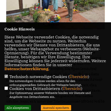
Cookie Hinweis
v.l. Inge Friedrich, Bianka Abram, Thomas Staudt
Diese Webseite verwendet Cookies, die notwendig
sind, um die Webseite zu nutzen. Weiterhin
verwenden wir Dienste von Drittanbietern, die uns
helfen, unser Webangebot zu verbessern (Website-
All das war ein Holzspielhaus im Außenbereich für die
Optmierung). Für die Verwendung bestimmter
Dienste, benötigen wir Ihre Einwilligung. Ihre
Kinder des Adventkindergartens in Hohenseeden. Dieses
Einwilligung können Sie jederzeit widerrufen. Weitere
geliebte Spielhaus musste nun leider aufgrund von
Informationen finden Sie in unserer
Datenschutzerklärung
.
Einsturzgefahr abgerissen werden. Ein Spendenaufruf
wurde gestartet, gerne habe auch ich einen Beitrag dazu
Technisch notwendige Cookies (
Übersicht
)
geleistet, ein neues Spielhaus zu erwerben. Da der Advent-
Die notwendigen Cookies werden allein für den
Kindergarten, ein freier christlicher Kindergarten, dies
ordnungsgemäßen Gebrauch der Webseite benötigt.
Cookies von Drittanbietern (
Übersicht
)
finanziell nicht aus eigenen Mitteln bewerkstelligen kann,
Zur Optimierung unserer Webseite binden wir Dienste und
werden noch weitere Sponsoren gesucht. Wer helfen
Angebote von Drittanbietern ein.
möchte, kann sich unter der Telefonnummer 039344/966 86
melden.
Alle akzeptieren
Auswahl speichern