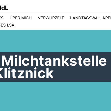
MdL
ES
ÜBER MICH
VERWURZELT
LANDTAGSWAHLKRE
ES LSA
Milchtankstelle
Klitznick