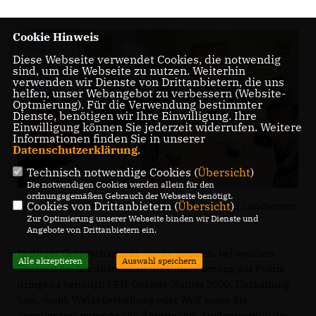
Cookie Hinweis
Diese Webseite verwendet Cookies, die notwendig
sind, um die Webseite zu nutzen. Weiterhin
verwenden wir Dienste von Drittanbietern, die uns
helfen, unser Webangebot zu verbessern (Website-
Optmierung). Für die Verwendung bestimmter
Dienste, benötigen wir Ihre Einwilligung. Ihre
Einwilligung können Sie jederzeit widerrufen. Weitere
Informationen finden Sie in unserer
Datenschutzerklärung
.
Technisch notwendige Cookies (
Übersicht
)
Die notwendigen Cookies werden allein für den
ordnungsgemäßen Gebrauch der Webseite benötigt.
Cookies von Drittanbietern (
Übersicht
)
Gesprächsrunde mit Minister Sven Schulze und Landwirten
Zur Optimierung unserer Webseite binden wir Dienste und
Angebote von Drittanbietern ein.
In dieser Gesprächsrunde wurde deutlich, bei welchen
Alle akzeptieren
Auswahl speichern
Themen die Landwirtschaft die Unterstützung der Politik
dringend benötigt: FFH-Gebiete/Natura 2000, Tierhaltung
bzw. -wohl, Weidetierhaltung oder Wolf sowie die
gemeinsame europäische Agrarpolitik. Leider werden die