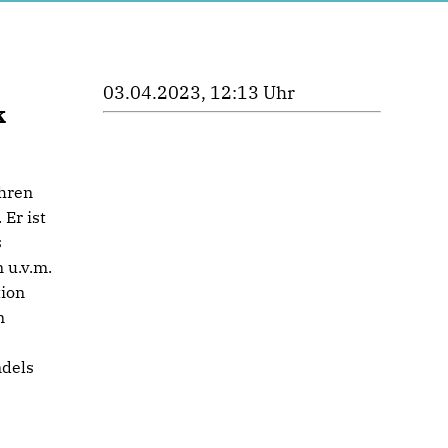
03.04.2023, 12:13 Uhr
k
ahren
Er ist
s
 u.v.m.
tion
n
ndels