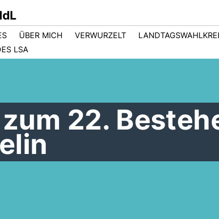
MdL
ES
ÜBER MICH
VERWURZELT
LANDTAGSWAHLKRE
ES LSA
n zum 22. Besteh
elin