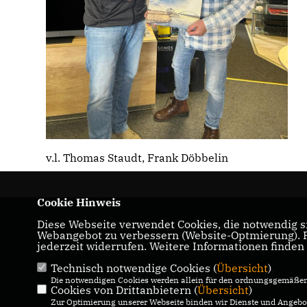
v.l. Thomas Staudt, Frank Döbbelin
Cookie Hinweis
Diese Webseite verwendet Cookies, die notwendig si
CDU-Landtagabgeordneter für den Wahlkrei
Webangebot zu verbessern (Website-Optmierung). Fü
05 Genthin
jederzeit widerrufen. Weitere Informationen finden
Technisch notwendige Cookies (
Übersicht
)
IMPRESSUM
DATENSCHUTZ
Die notwendigen Cookies werden allein für den ordnungsgemäßen 
KONTAKT
Cookies von Drittanbietern (
Übersicht
)
Zur Optimierung unserer Webseite binden wir Dienste und Angebot