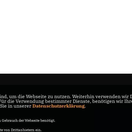
nd, um die Webseite zu nutzen. Weiterhin verwenden wir Di
s
r die Verwendung bestimmter Dienste, benötigen wir Ihre 
 Sie in unserer
Datenschutzerklärung
.
Gebrauch der Webseite benötigt.
e von Drittanbietern ein.