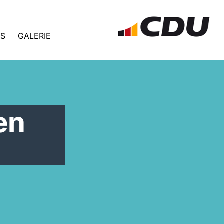
IS
GALERIE
en