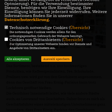
Optmierung). Für die Verwendung bestimmter
Dienste, benötigen wir Ihre Einwilligung. Ihre
Einwilligung können Sie jederzeit widerrufen. Weitere
Informationen finden Sie in unserer
Datenschutzerklärung
.
Technisch notwendige Cookies (
Übersicht
)
Die notwendigen Cookies werden allein für den
ordnungsgemäßen Gebrauch der Webseite benötigt.
Cookies von Drittanbietern (
Übersicht
)
Zur Optimierung unserer Webseite binden wir Dienste und
Angebote von Drittanbietern ein.
Alle akzeptieren
Auswahl speichern
Das Sortiment, bestehend u.a. aus hochwertigen
Produkten, wie Kaffeespezialitäten, Tee, Schokolade,
Pralinen usw. wird gut von den Genthinern angenommen,
denn das Geschäft von Frau König-Parisius kann trotz
Lockdown geöffnet bleiben.
Die Genthiner Innenstadt leidet, wie viele andere Städte
auch, an Leerstand von Geschäften. Daher freut es mich als
Geschäftsführer eines mittelständigen Unternehmens ganz
besonders, dass Frau König-Parisius den Genthinern