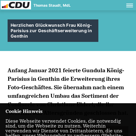
Thomas Staudt, MdL
Herzlichen Glückwunsch Frau König-
Parisius zur Geschäftserweiterung in
Genthin
Anfang Januar 2021 feierte Gundula König-
Parisius in Genthin die Erweiterung ihres
Foto-Geschäftes. Sie übernahm nach einem
umfangreichen Umbau das Sortiment der
Confiserie von Christiane Ehlert, die ihr
Cookie Hinweis
Geschäft aus Altersgründen geschlossen hat.
Diese Webseite verwendet Cookies, die notwendig
sind, um die Webseite zu nutzen. Weiterhin
verwenden wir Dienste von Drittanbietern, die uns
helfen, unser Webangebot zu verbessern (Website-