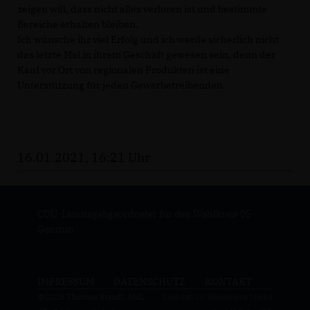
zeigen will, dass nicht alles verloren ist und bestimmte
Bereiche erhalten bleiben.
Ich wünsche ihr viel Erfolg und ich werde sicherlich nicht
das letzte Mal in ihrem Geschäft gewesen sein, denn der
Kauf vor Ort von regionalen Produkten ist eine
Unterstützung für jeden Gewerbetreibenden.
16.01.2021, 16:21 Uhr
CDU-Landtagabgeordneter für den Wahlkreis 05
Genthin
IMPRESSUM
DATENSCHUTZ
KONTAKT
@2026 Thomas Staudt, MdL
Realisation: Sharkness Media