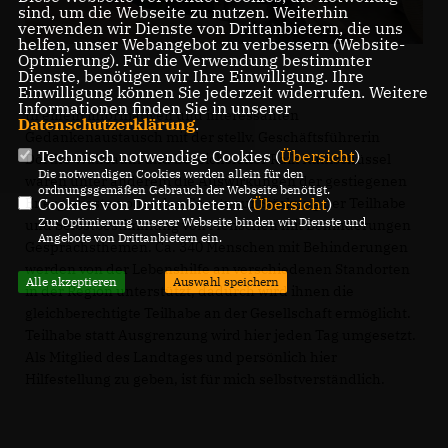
sind, um die Webseite zu nutzen. Weiterhin
verwenden wir Dienste von Drittanbietern, die uns
helfen, unser Webangebot zu verbessern (Website-
Optmierung). Für die Verwendung bestimmter
Dienste, benötigen wir Ihre Einwilligung. Ihre
Einwilligung können Sie jederzeit widerrufen. Weitere
Informationen finden Sie in unserer
In einem informativen und interessanten
Datenschutzerklärung
.
Gedankenaustausch mit der stellv. Geschäftsführerin
Technisch notwendige Cookies (
Übersicht
)
Dörthe Wallbaum und Bereichsleiter Raik Rumschüssel
Die notwendigen Cookies werden allein für den
waren unter anderem die Auswirkungen der gestiegenen
ordnungsgemäßen Gebrauch der Webseite benötigt.
Energiekosten oder das Gesetz zur Stärkung der Teilhabe
Cookies von Drittanbietern (
Übersicht
)
Zur Optimierung unserer Webseite binden wir Dienste und
und Selbstbestimmung von Menschen mit Behinderungen
Angebote von Drittanbietern ein.
Gesprächsthemen. Ca. 340 Menschen mit Behinderungen
werden von der Lebenshilfe an verschiedenen Standorten
Alle akzeptieren
Auswahl speichern
in der Region unterstützt, dadurch wird ihnen die
gleichberechtigte Teilhabe an der Gesellschaft ermöglicht.
Teilhabe statt Ausgrenzung wird hier jeden Tag umgesetzt.
Als Mitglied des Landtages und persönlich hier
Hilfestellung zu geben, ist für mich selbstverständlich.