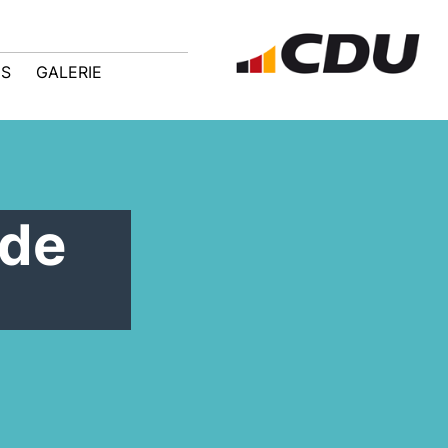
IS
GALERIE
Ude