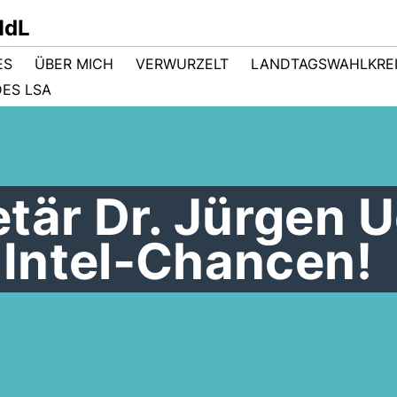
MdL
ES
ÜBER MICH
VERWURZELT
LANDTAGSWAHLKRE
ES LSA
tär Dr. Jürgen 
u Intel-Chancen!