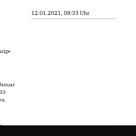
12.01.2021, 08:33 Uhr
nzige
 Januar
933
en.
n