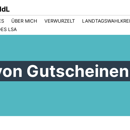
MdL
ES
ÜBER MICH
VERWURZELT
LANDTAGSWAHLKRE
ES LSA
von Gutscheinen