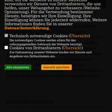
verwenden wir Dienste von Drittanbietern, die uns
helfen, unser Webangebot zu verbessern (Website-
Optmierung). Für die Verwendung bestimmter
Dienste, benötigen wir Ihre Einwilligung. Ihre
Einwilligung können Sie jederzeit widerrufen. Weitere
Informationen finden Sie in unserer
Angefangen vom Dankgottesdienst, dem gemütlichen
Datenschutzerklärung
.
Beisammensein bei Kaffee und Kuchen und der
Technisch notwendige Cookies (
Übersicht
)
musikalischen Begleitung durch die Stremme-Bläser. Was
Die notwendigen Cookies werden allein für den
hier durch den Verein „Wir für Klitsche e.V.“ geschaffen
ordnungsgemäßen Gebrauch der Webseite benötigt.
Cookies von Drittanbietern (
Übersicht
)
wurde, ist wieder einmal ein positives Beispiel für den
Zur Optimierung unserer Webseite binden wir Dienste und
Zusammenhalt einer ganzen Dorfgemeinschaft. Ich freue
Angebote von Drittanbietern ein.
mich, durch die Pflanzung eines Birnenbaumes, der
übrigens aus der Altmark kommt, auf dem neu
Alle akzeptieren
Auswahl speichern
geschaffenen „Platz der Generationen“ ein fortwährendes
Zeichen der Verbundenheit zum Verein gesetzt zu haben.
13.09.2022, 13:30 Uhr