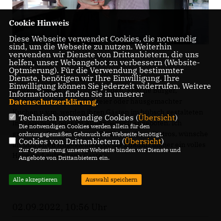
Cookie Hinweis
Diese Webseite verwendet Cookies, die notwendig
sind, um die Webseite zu nutzen. Weiterhin
verwenden wir Dienste von Drittanbietern, die uns
helfen, unser Webangebot zu verbessern (Website-
Optmierung). Für die Verwendung bestimmter
Dienste, benötigen wir Ihre Einwilligung. Ihre
Das Bistro ist direkt neben der Automatenstelle im
Einwilligung können Sie jederzeit widerrufen. Weitere
Gewerbegebiet Lüderitz zu finden. Frische Burger,
Informationen finden Sie in unserer
Frühstücksbrötchen, Rühreier oder hausgemachter
Datenschutzerklärung
.
Kuchen u.v.m. werden ihren Gästen im hübsch gestalteten
Technisch notwendige Cookies (
Übersicht
)
Innenbereich oder im Außenbereich angeboten. Ich
Die notwendigen Cookies werden allein für den
gratuliere Frau Kraatz zur Eröffnung ihres Bistros, wünsche
ordnungsgemäßen Gebrauch der Webseite benötigt.
Cookies von Drittanbietern (
Übersicht
)
ihr und ihren Angestellten für die Zukunft immer ein volles
Zur Optimierung unserer Webseite binden wir Dienste und
Haus und zufriedene Gäste.
Angebote von Drittanbietern ein.
Alle akzeptieren
Auswahl speichern
02.09.2022, 10:56 Uhr