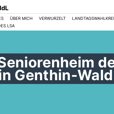
MdL
ES
ÜBER MICH
VERWURZELT
LANDTAGSWAHLKRE
ES LSA
 Seniorenheim d
 in Genthin-Wald