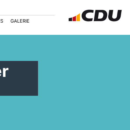
IS
GALERIE
er