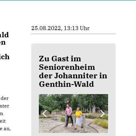
25.08.2022, 13:13 Uhr
ald
en
ich
Zu Gast im
Seniorenheim
der Johanniter in
Genthin-Wald
 der
nter
em
eit
e an,