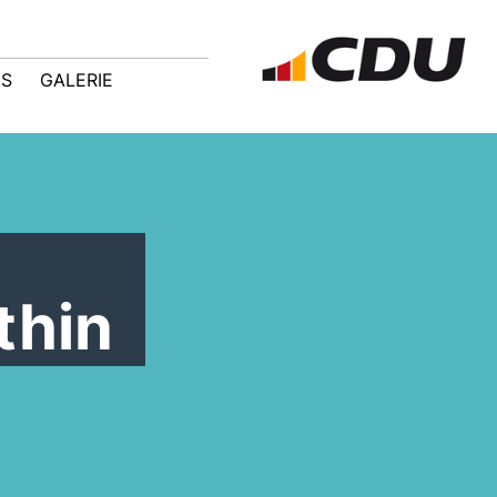
IS
GALERIE
thin