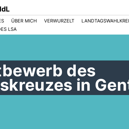
MdL
ES
ÜBER MICH
VERWURZELT
LANDTAGSWAHLKRE
ES LSA
tbewerb des
skreuzes in Gen