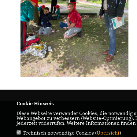
Cookie Hinweis
Diese Webseite verwendet Cookies, die notwendig si
CDU-Landtagabgeordneter für den Wahlkrei
Webangebot zu verbessern (Website-Optmierung). Fü
05 Genthin
jederzeit widerrufen. Weitere Informationen finden
Technisch notwendige Cookies (
Übersicht
)
IMPRESSUM
DATENSCHUTZ