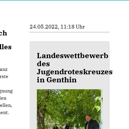
24.05.2022, 11:18 Uhr
ch
lles
Landeswettbewerb
des
ganz
Jugendroteskreuzes
rste
in Genthin
egnung
den
ellen,
ent.