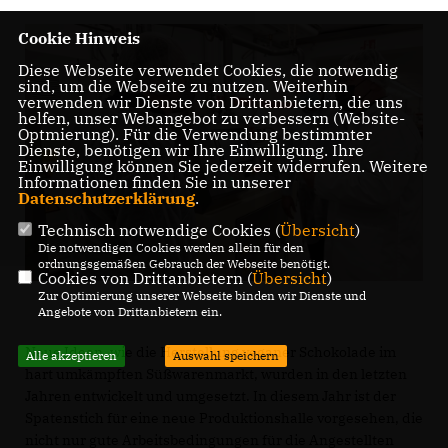
Cookie Hinweis
Diese Webseite verwendet Cookies, die notwendig
sind, um die Webseite zu nutzen. Weiterhin
verwenden wir Dienste von Drittanbietern, die uns
helfen, unser Webangebot zu verbessern (Website-
Optmierung). Für die Verwendung bestimmter
Dienste, benötigen wir Ihre Einwilligung. Ihre
Einwilligung können Sie jederzeit widerrufen. Weitere
Informationen finden Sie in unserer
Datenschutzerklärung
.
Technisch notwendige Cookies (
Übersicht
)
Die notwendigen Cookies werden allein für den
ordnungsgemäßen Gebrauch der Webseite benötigt.
Cookies von Drittanbietern (
Übersicht
)
Zur Optimierung unserer Webseite binden wir Dienste und
Angebote von Drittanbietern ein.
Neue Ideen, wie die Herstellung veganer Schokolade im
Alle akzeptieren
Auswahl speichern
hart umkämpften Süßwarenmarkt, wurden in den letzten
Jahren entwickelt und umgesetzt. In diesem Jahr ist der
Spatenstich für eine neue Produktionshalle vorgesehen, die
nicht nur gute Arbeitsbedingungen für die Angestellten