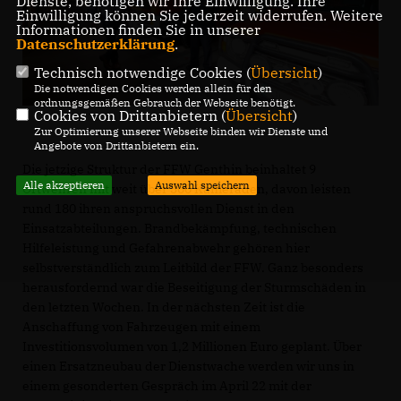
Dienste, benötigen wir Ihre Einwilligung. Ihre
Einwilligung können Sie jederzeit widerrufen. Weitere
Informationen finden Sie in unserer
Datenschutzerklärung
.
Technisch notwendige Cookies (
Übersicht
)
Die notwendigen Cookies werden allein für den
ordnungsgemäßen Gebrauch der Webseite benötigt.
Cookies von Drittanbietern (
Übersicht
)
Zur Optimierung unserer Webseite binden wir Dienste und
Angebote von Drittanbietern ein.
Die jetzige Struktur der FFW Genthin beinhaltet 9
Alle akzeptieren
Auswahl speichern
Ortwehren mit weit über 300 Kameraden, davon leisten
rund 180 ihren anspruchsvollen Dienst in den
Einsatzabteilungen. Brandbekämpfung, technischen
Hilfeleistung und Gefahrenabwehr gehören hier
selbstverständlich zum Leitbild der FFW. Ganz besonders
herausfordernd war die Beseitigung der Sturmschäden in
den letzten Wochen. In der nächsten Zeit ist die
Anschaffung von Fahrzeugen mit einem
Investitionsvolumen von 1,2 Millionen Euro geplant. Über
einen Ersatzneubau der Dienstwache werden wir uns in
einem gesonderten Gespräch im April 22 mit der