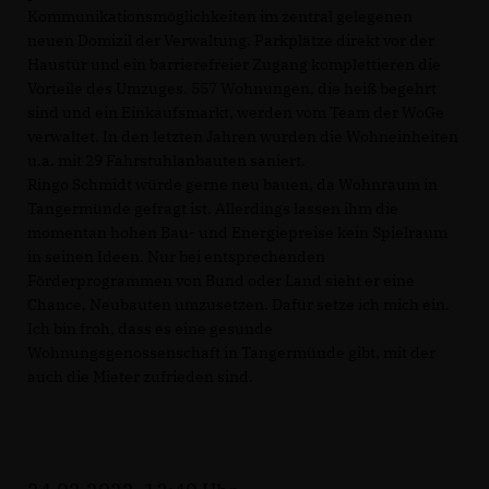
Kommunikationsmöglichkeiten im zentral gelegenen
neuen Domizil der Verwaltung. Parkplätze direkt vor der
Haustür und ein barrierefreier Zugang komplettieren die
Vorteile des Umzuges. 557 Wohnungen, die heiß begehrt
sind und ein Einkaufsmarkt, werden vom Team der WoGe
verwaltet. In den letzten Jahren wurden die Wohneinheiten
u.a. mit 29 Fahrstuhlanbauten saniert.
Ringo Schmidt würde gerne neu bauen, da Wohnraum in
Tangermünde gefragt ist. Allerdings lassen ihm die
momentan hohen Bau- und Energiepreise kein Spielraum
in seinen Ideen. Nur bei entsprechenden
Förderprogrammen von Bund oder Land sieht er eine
Chance, Neubauten umzusetzen. Dafür setze ich mich ein.
Ich bin froh, dass es eine gesunde
Wohnungsgenossenschaft in Tangermünde gibt, mit der
auch die Mieter zufrieden sind.