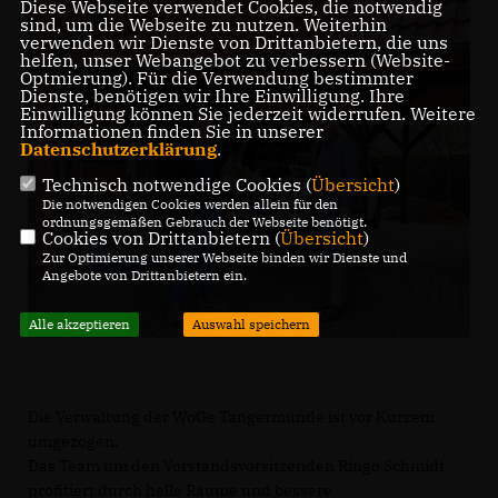
Diese Webseite verwendet Cookies, die notwendig
sind, um die Webseite zu nutzen. Weiterhin
verwenden wir Dienste von Drittanbietern, die uns
helfen, unser Webangebot zu verbessern (Website-
Optmierung). Für die Verwendung bestimmter
Dienste, benötigen wir Ihre Einwilligung. Ihre
Einwilligung können Sie jederzeit widerrufen. Weitere
Informationen finden Sie in unserer
Datenschutzerklärung
.
Technisch notwendige Cookies (
Übersicht
)
Die notwendigen Cookies werden allein für den
ordnungsgemäßen Gebrauch der Webseite benötigt.
Cookies von Drittanbietern (
Übersicht
)
Zur Optimierung unserer Webseite binden wir Dienste und
Angebote von Drittanbietern ein.
Alle akzeptieren
Auswahl speichern
Die Verwaltung der WoGe Tangermünde ist vor Kurzem
umgezogen.
Das Team um den Vorstandsvorsitzenden Ringo Schmidt
profitiert durch helle Räume und bessere