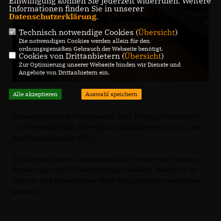
Einwilligung können Sie jederzeit widerrufen. Weitere
Informationen finden Sie in unserer
Datenschutzerklärung
.
Technisch notwendige Cookies (
Übersicht
)
Die notwendigen Cookies werden allein für den
ordnungsgemäßen Gebrauch der Webseite benötigt.
Cookies von Drittanbietern (
Übersicht
)
Zur Optimierung unserer Webseite binden wir Dienste und
Angebote von Drittanbietern ein.
Alle akzeptieren
Auswahl speichern
Gemeinsam mit der Kämmerin, Frau Hinz und dem Stadt-
und Ortswehrleiter, Herr Classe, diskutierten wir u.a. über
den Haushaltsplan 2022.
Im Ergebnis dieser Zusammenkunft werden wir Anträge,
Änderungen und Umschichtungen äußern, damit wir im
Februar den Haushalt der Stadt Tangermünde bestätigen
können.