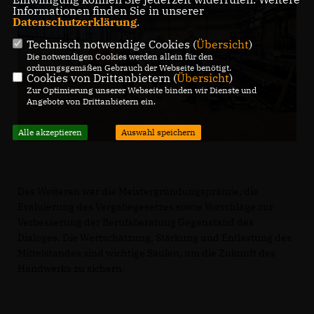
Informationen finden Sie in unserer
Datenschutzerklärung
.
Technisch notwendige Cookies (
Übersicht
)
Die notwendigen Cookies werden allein für den
ordnungsgemäßen Gebrauch der Webseite benötigt.
Cookies von Drittanbietern (
Übersicht
)
Zur Optimierung unserer Webseite binden wir Dienste und
Angebote von Drittanbietern ein.
Alle akzeptieren
Auswahl speichern
Des Weiteren war die Meistergründungsprämie, die
Evaluierung des Vergabegesetzes sowie Vorschläge zur
Verbesserung der Berufsberatung Gegenstand des
Dialoges. Die Wertschätzung, Stärkung und Entlastung des
Mittelstandes sind wichtige Säulen, um die Zukunft des
Handwerks zu sichern.