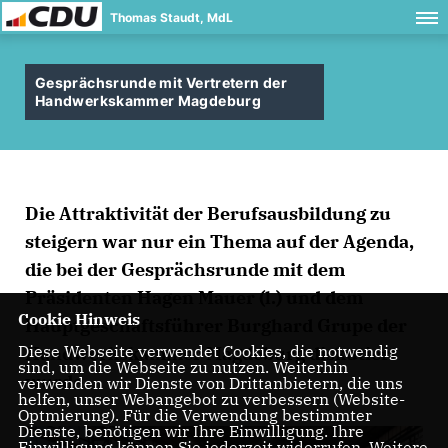
Thomas Staudt, MdL
Gesprächsrunde mit Vertretern der
Handwerkskammer Magdeburg
Die Attraktivität der Berufsausbildung zu
steigern war nur ein Thema auf der Agenda,
die bei der Gesprächsrunde mit dem
Präsidenten Hagen Mauer (l.) und dem
Cookie Hinweis
Hauptgeschäftsführer Burghard Grupe der
Diese Webseite verwendet Cookies, die notwendig
Handwerkskammer Magdeburg diskutiert
sind, um die Webseite zu nutzen. Weiterhin
wurde.
verwenden wir Dienste von Drittanbietern, die uns
helfen, unser Webangebot zu verbessern (Website-
Optmierung). Für die Verwendung bestimmter
Dienste, benötigen wir Ihre Einwilligung. Ihre
Einwilligung können Sie jederzeit widerrufen. Weitere