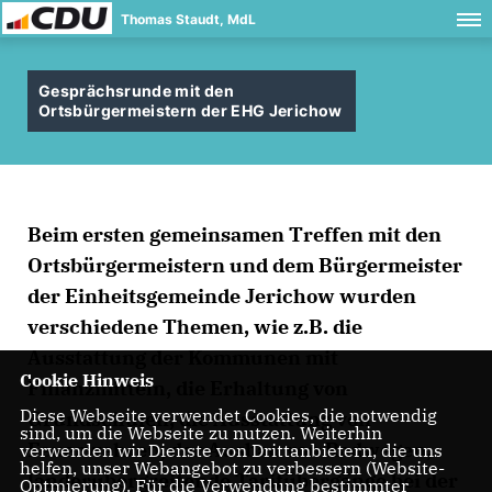
Thomas Staudt, MdL
Gesprächsrunde mit den
Ortsbürgermeistern der EHG Jerichow
Beim ersten gemeinsamen Treffen mit den
Ortsbürgermeistern und dem Bürgermeister
der Einheitsgemeinde Jerichow wurden
verschiedene Themen, wie z.B. die
Ausstattung der Kommunen mit
Cookie Hinweis
Finanzmitteln, die Erhaltung von
Diese Webseite verwendet Cookies, die notwendig
Grundschulen, die Ausstattung von
sind, um die Webseite zu nutzen. Weiterhin
Feuerwehren, der Ausbau von Radwegen,
verwenden wir Dienste von Drittanbietern, die uns
helfen, unser Webangebot zu verbessern (Website-
länderübergreifende Tarifübergänge bei der
Optmierung). Für die Verwendung bestimmter