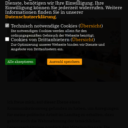
Dienste, benötigen wir Ihre Einwilligung. Ihre
Bahn usw. besprochen.
Einwilligung können Sie jederzeit widerrufen. Weitere
Informationen finden Sie in unserer
Datenschutzerklärung
.
Technisch notwendige Cookies (
Übersicht
)
Die notwendigen Cookies werden allein für den
ordnungsgemäßen Gebrauch der Webseite benötigt.
Cookies von Drittanbietern (
Übersicht
)
Zur Optimierung unserer Webseite binden wir Dienste und
Angebote von Drittanbietern ein.
Alle akzeptieren
Auswahl speichern
Ich freue mich, auf dieser Ebene einen
Kommunikationsweg gefunden zu haben, um Anregungen
für meine politische Arbeit im Landtag zu erhalten, dazu
gehört auch die Wahrnehmung der tatsächlichen
Lebensverhältnisse nördlich des Mittellandkanals. Die