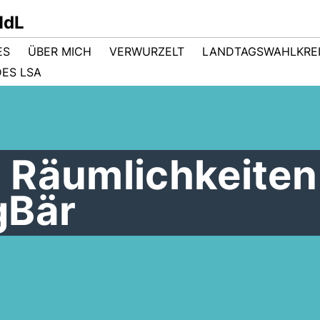
MdL
ES
ÜBER MICH
VERWURZELT
LANDTAGSWAHLKRE
ES LSA
 Räumlichkeiten
gBär