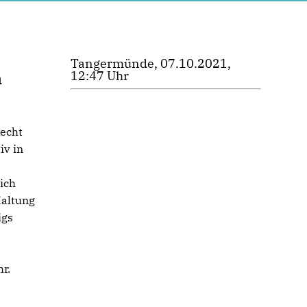
Tangermünde, 07.10.2021,
n
12:47 Uhr
recht
iv in
ich
Haltung
igs
r.