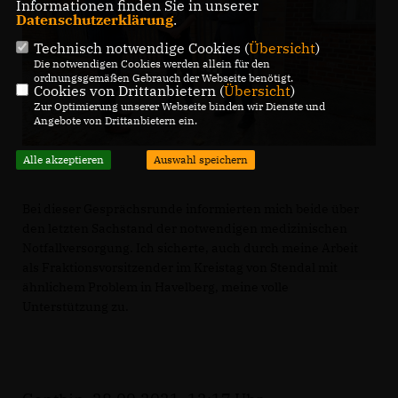
Informationen finden Sie in unserer
Datenschutzerklärung
.
Technisch notwendige Cookies (
Übersicht
)
Die notwendigen Cookies werden allein für den
ordnungsgemäßen Gebrauch der Webseite benötigt.
Cookies von Drittanbietern (
Übersicht
)
Zur Optimierung unserer Webseite binden wir Dienste und
Angebote von Drittanbietern ein.
Alle akzeptieren
Auswahl speichern
Bei dieser Gesprächsrunde informierten mich beide über
den letzten Sachstand der notwendigen medizinischen
Notfallversorgung. Ich sicherte, auch durch meine Arbeit
als Fraktionsvorsitzender im Kreistag von Stendal mit
ähnlichem Problem in Havelberg, meine volle
Unterstützung zu.