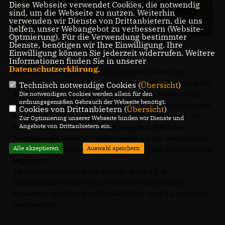
Diese Webseite verwendet Cookies, die notwendig
sind, um die Webseite zu nutzen. Weiterhin
verwenden wir Dienste von Drittanbietern, die uns
helfen, unser Webangebot zu verbessern (Website-
Optmierung). Für die Verwendung bestimmter
Dienste, benötigen wir Ihre Einwilligung. Ihre
Einwilligung können Sie jederzeit widerrufen. Weitere
Informationen finden Sie in unserer
Datenschutzerklärung
.
Jugendhausleiterin Ulrike Paul, Manfred Göbel und
Bürgermeisterin Nicole Golz berichteten mir über die vielen
Technisch notwendige Cookies (
Übersicht
)
Angebote für die Kinder und Jugendlichen. Geocaching,
Die notwendigen Cookies werden allein für den
ordnungsgemäßen Gebrauch der Webseite benötigt.
Graffiti-Workshop, Anbau von Obst und Gemüse u.v.m. sind
Cookies von Drittanbietern (
Übersicht
)
nur einige Beispiele. Das Ensemble "ICE CREAM live", ist
Zur Optimierung unserer Webseite binden wir Dienste und
Angebote von Drittanbietern ein.
ebenfalls im Jugendhaus Parey integriert. Mit ihren
Auftritten, die über die Landesgrenze hinaus bekannt sind,
Alle akzeptieren
Auswahl speichern
haben sie das Publikum mit Gesang und Tanz schon sehr oft
begeistert.
Als Vorstandsmitglied des Shalom-Haus e.V. in
Tangermünde möchte ich gerne beide Institutionen
vernetzen, um Synergien für die Kinder- und Jugendarbeit
zu erreichen.