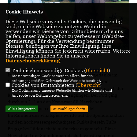
Cookie Hinweis
Diese Webseite verwendet Cookies, die notwendig
sind, um die Webseite zu nutzen. Weiterhin
verwenden wir Dienste von Drittanbietern, die uns
helfen, unser Webangebot zu verbessern (Website-
Optmierung). Für die Verwendung bestimmter
Dienste, benötigen wir Ihre Einwilligung. Ihre
Einwilligung können Sie jederzeit widerrufen. Weitere
Informationen finden Sie in unserer
Datenschutzerklärung
.
Technisch notwendige Cookies (
Übersicht
)
Im Sommerpokal stand der reine Amateurgedanke im
Die notwendigen Cookies werden allein für den
ordnungsgemäßen Gebrauch der Webseite benötigt.
Mittelpunkt. Es wurden keine Antritts-, Start- und
Cookies von Drittanbietern (
Übersicht
)
Siegprämien gezahlt. Für das Finale qualifizierte sich der
Zur Optimierung unserer Webseite binden wir Dienste und
Kreveser SV und SV Viktoria Uenglingen. Der Pott ging
Angebote von Drittanbietern ein.
durch ein 2 : 1 an den Kreverser SV. Herzlichen
Glückwunsch noch einmal an dieser Stelle!
Alle akzeptieren
Auswahl speichern
Im Rahmen des Finalspiels wurde auf die Spendenaktion
für den hochwassergeschädigten Fußballverein TuRa
Brügge bei Lüdenscheid aufmerksam gemacht. Diese
Möglichkeit der Spendenbereitschaft wurde sehr gut